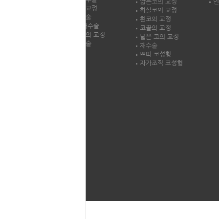
오시는길
짧은코의 교정
인
안검하수교정
LH둘러보기
화살코의 교정
안검성형술
휜코의 교정
쌍꺼풀 재수술
코끝의 교정
다크서클의 교정
넓은 코의 교정
이마교정술
재수술
쁘띠 코성형
자가조직 코성형