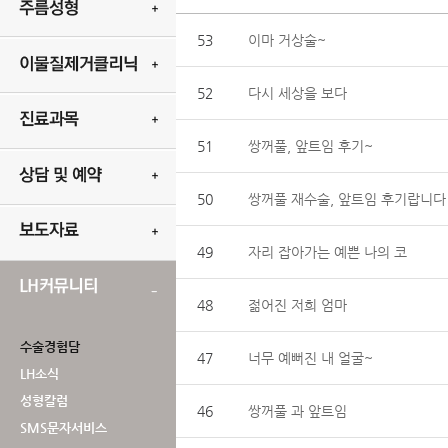
53
이마 거상술~
52
다시 세상을 보다
51
쌍꺼풀, 앞트임 후기~
50
쌍꺼풀 재수술, 앞트임 후기랍니다
49
자리 잡아가는 예쁜 나의 코
48
젊어진 저희 엄마
수술경험담
47
너무 예뻐진 내 얼굴~
LH소식
성형칼럼
46
쌍꺼풀 과 앞트임
SMS문자서비스