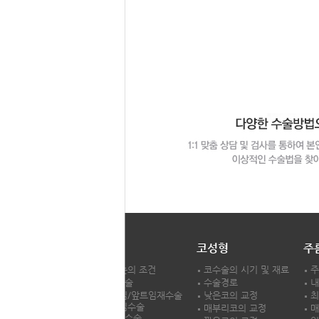
LH성형외과
눈성형
코성형
주
LH성형외과
시원한 눈의 조건
코수술의 시기 및 재료
주
차별화서비스
쌍꺼풀수술
수술경로
내
의료진소개
앞,뒷트임/앞트임재수술
낮은코의 교정
최
앞,뒷트임수술
진료과목/시간
매부리코의 교정
매
앞트임재수술