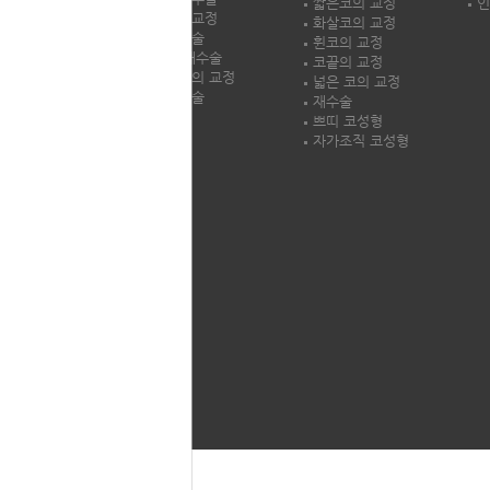
오시는길
짧은코의 교정
인
안검하수교정
LH둘러보기
화살코의 교정
안검성형술
휜코의 교정
쌍꺼풀 재수술
코끝의 교정
다크서클의 교정
넓은 코의 교정
이마교정술
재수술
쁘띠 코성형
자가조직 코성형