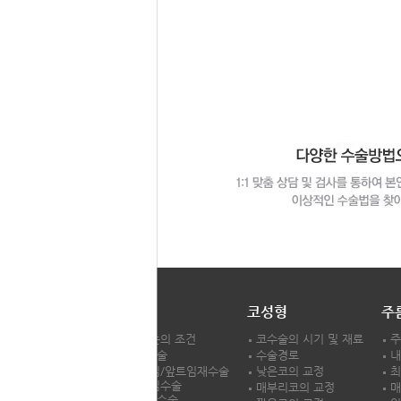
LH성형외과
눈성형
코성형
주
LH성형외과
시원한 눈의 조건
코수술의 시기 및 재료
주
차별화서비스
쌍꺼풀수술
수술경로
내
의료진소개
앞,뒷트임/앞트임재수술
낮은코의 교정
최
앞,뒷트임수술
진료과목/시간
매부리코의 교정
매
앞트임재수술