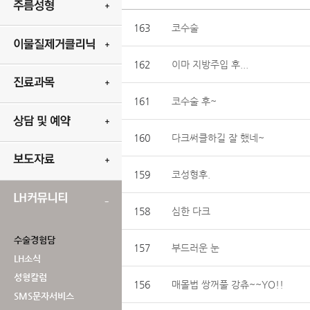
163
코수술
162
이마 지방주입 후...
161
코수술 후~
160
다크써클하길 잘 했네~
159
코성형후.
158
심한 다크
수술경험담
157
부드러운 눈
LH소식
성형칼럼
156
매몰법 쌍꺼풀 강츄~~YO!!
SMS문자서비스